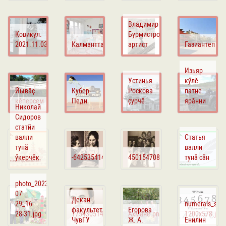
Владимир
Ковикул.
Бурмистров
2021.11.03
Калманттай
артист
Газиантеп
Изьяр
Устинья
кӳлӗ
Йывӑҫ
Кубер-
Роскова
патне
кӗперсем
Педи
ҫурчӗ
ярӑнни
Николай
Сидоров
статйи
валли
Статья
тунӑ
валли
ӳкерчӗк
-6425354147894829198.jpg
4501547088419749513.jpg
тунӑ сӑн
photo_2023-
07-
Декан
29_16-
numerals_seo_
факультета
Егорова
28-31.jpg
1754305143150.jpg
Ахмане.png
1200x578.jpg
ЧувГУ
Ж. А.
Енилин