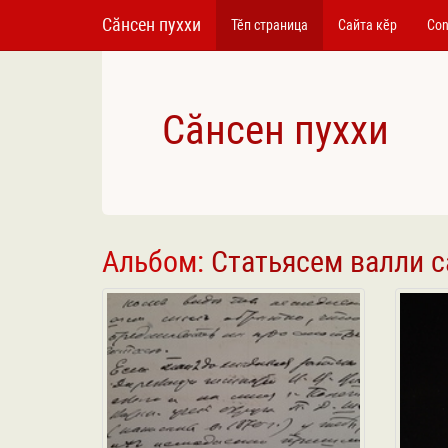
Сӑнсен пуххи
Тӗп страница
Сайта кӗр
Con
Сӑнсен пуххи
Альбом:
Статьясем валли 