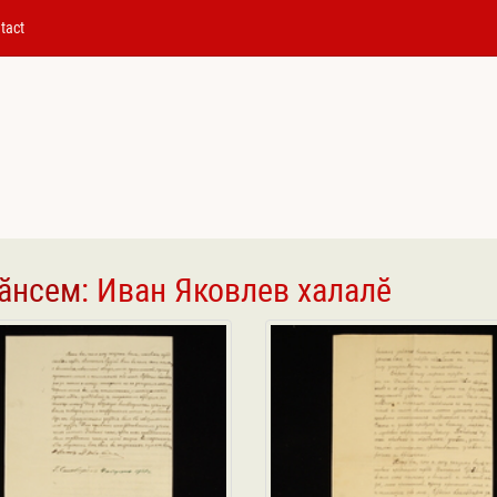
tact
сӑнсем
: Иван Яковлев халалӗ