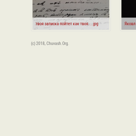
твоя записка пойтет как твоя....jpg
Яковл
(c) 2018, Chuvash.Org.