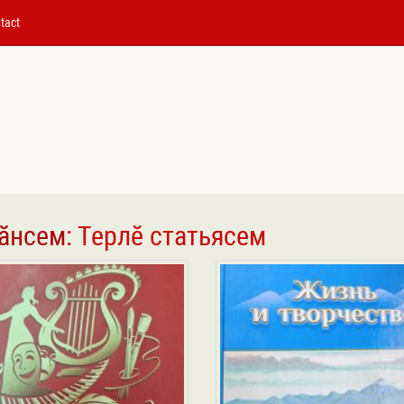
tact
сӑнсем
: Терлӗ статьясем