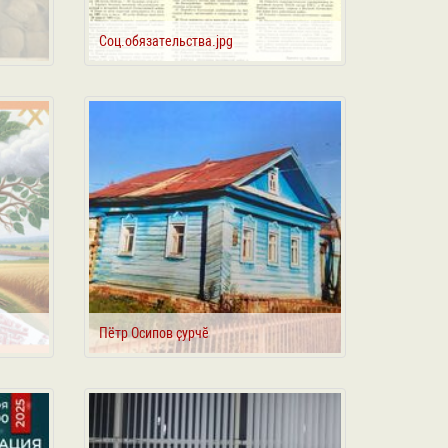
Соц.обязательства.jpg
Пётр Осипов ҫурчӗ