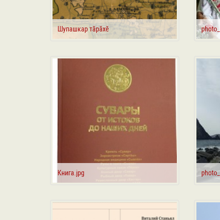
Шупашкар тӑрӑхӗ
photo_
Книга.jpg
photo_