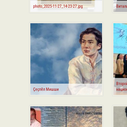
photo_2025-11-27_14-23-27.jpg
Витал
Второ
Ҫеҫпӗл Мишши
нацио