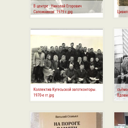
В центре - Николай Егорович
Сапожников. 1979 г.jpg
Цивиль
Коллектив Кугесьской заготконторы.
съёмо
1970-е гг.jpg
Вдови