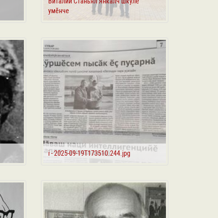
Виталий Станьял Янкӑлч шкулӗ
умӗнче
i - 2025-09-19T173510.244.jpg