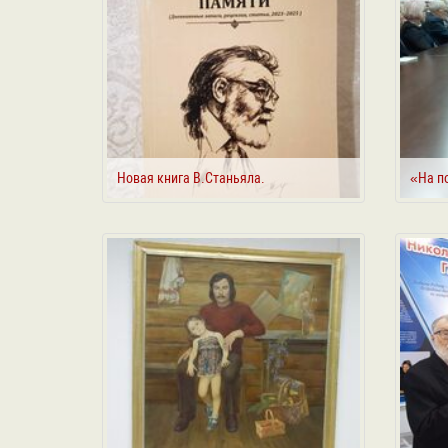
Новая книга В.Станьяла.
«На п