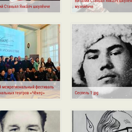
Виталий Станьял Янкӑлч шкулӗн
ий Станьял Янкӑлч шкулӗнче
музейӗнче
й межрегиональный фестиваль
нальных театров «Чӗкеҫ»
Сеспель 1.jpg