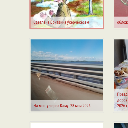
Светлана Бритвина ӳкерчӗкӗсем
облож
Празд
деревн
На мосту через Каму. 28 мая 2026 г.
2026 г