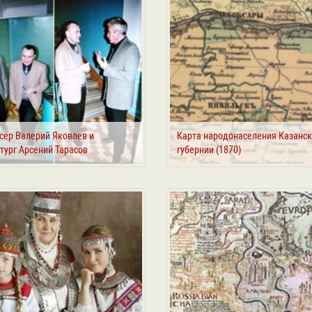
сер Валерий Яковлев и
Карта народонаселения Казанс
тург Арсений Тарасов
губернии (1870)