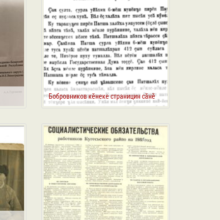
Бобровников кӗнеке страницин сӑнӗ