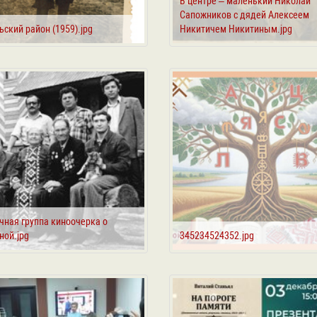
В центре – маленький Николай
Сапожников с дядей Алексеем
ский район (1959).jpg
Никитичем Никитиным.jpg
чная группа киноочерка о
ной.jpg
345234524352.jpg