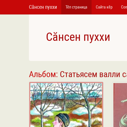
Сӑнсен пуххи
Тӗп страница
Сайта кӗр
Con
Сӑнсен пуххи
Альбом:
Статьясем валли 