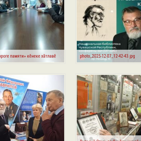
ороге памяти» кӗнеке хӑтлавӗ
photo_2025-12-07_12-42-43.jpg