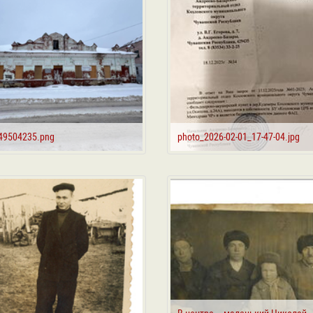
49504235.png
photo_2026-02-01_17-47-04.jpg