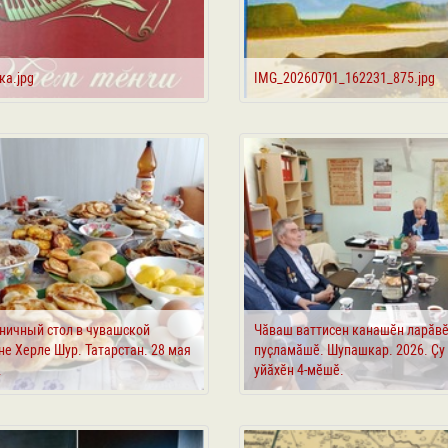
ка.jpg
IMG_20260701_162231_875.jpg
ничный стол в чувашской
Чӑваш ваттисен канашӗн ларӑв
е Херле Шур. Татарстан. 28 мая
пуҫламӑшӗ. Шупашкар. 2026. Ҫу
.
уйӑхӗн 4-мӗшӗ.