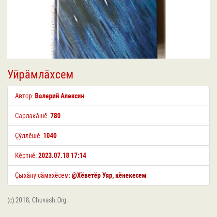
Уйрӑмлӑхсем
Автор:
Валерий Алексин
Сарлакӑшӗ:
780
Ҫӳллӗшӗ:
1040
Кӗртнӗ:
2023.07.18 17:14
Ҫыхӑну сӑмахӗсем:
@Хӗветӗр Уяр
,
кӗнекесем
(c) 2018, Chuvash.Org.