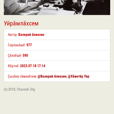
Уйрӑмлӑхсем
Автор:
Валерий Алексин
Сарлакӑшӗ:
977
Ҫӳллӗшӗ:
590
Кӗртнӗ:
2023.07.18 17:14
Ҫыхӑну сӑмахӗсем:
@Валерий Алексин
,
@Хӗветӗр Уяр
(c) 2018, Chuvash.Org.