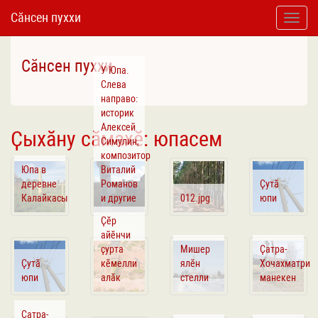
Сӑнсен пуххи
Toggle
naviga
Сӑнсен пуххи
У Юпа.
Слева
направо:
историк
Алексей
Ҫыхӑну сӑмахӗ: юпасем
Симулин,
композитор
Юпа в
Виталий
деревне
Романов
Ҫутӑ
Калайкасы
и другие
012.jpg
юпи
Ҫӗр
айӗнчи
ҫурта
Мишер
Ҫатра-
Ҫутӑ
кӗмелли
ялӗн
Хочахматри
юпи
алӑк
стелли
манекен
Ҫатра-