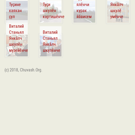
Туҫине
Туҫи
ялӗнчи
Янкӑлч
каякан
шкулӗн
курак
шкулӗ
ҫул
картишӗнче
йӑвисем
умӗнче
Виталий
Станьял
Виталий
Янкӑлч
Станьял
шкулӗн
Янкӑлч
музейӗнче
шкулӗнче
(c) 2018, Chuvash.Org.