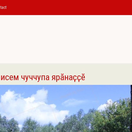
tact
чисем чуччупа ярӑнаҫҫӗ