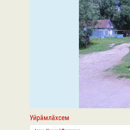
Уйрӑмлӑхсем