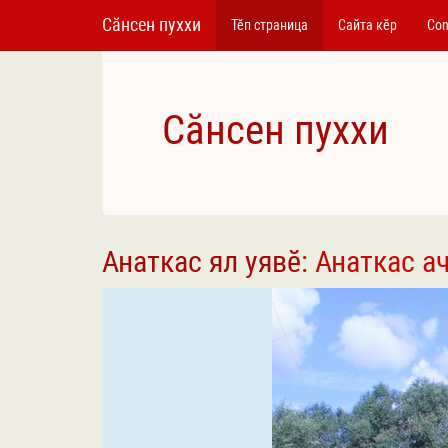
Сӑнсен пуххи
Тӗп страница
Сайта кӗр
Con
Сӑнсен пуххи
Анаткас ял уявӗ
: Анаткас а