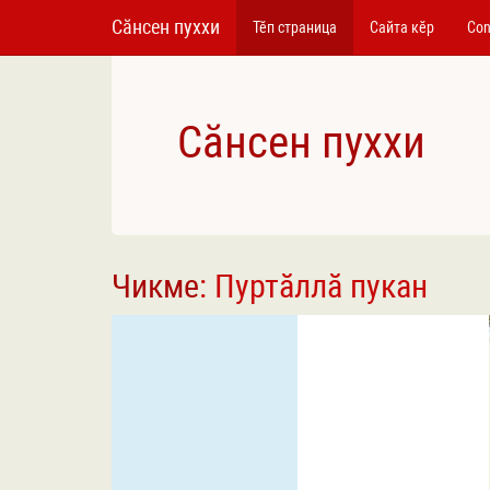
Сӑнсен пуххи
Тӗп страница
Сайта кӗр
Con
Сӑнсен пуххи
Чикме
: Пуртӑллӑ пукан