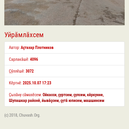
Уйрӑмлӑхсем
Автор:
Аҫтахар Плотников
Сарлакӑшӗ:
4096
Ҫӳллӗшӗ:
3072
Кӗртнӗ:
2025.10.07 17:23
Ҫыхӑну сӑмахӗсем:
Ойкасси
,
ҫуртсем
,
ҫулсем
,
кӗркунне
,
Шупашкар районӗ
,
йывӑҫсем
,
ҫутӑ юписем
,
машшинсем
(c) 2018, Chuvash.Org.