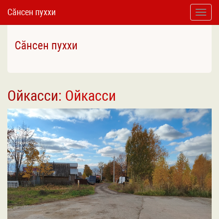
Сӑнсен пуххи
Toggle
naviga
Сӑнсен пуххи
Ойкасси
: Ойкасси