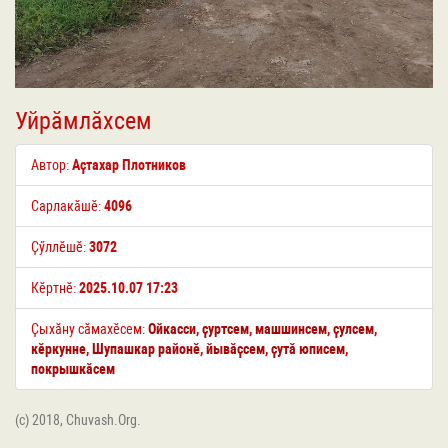
Уйрӑмлӑхсем
Автор:
Аҫтахар Плотников
Сарлакӑшӗ:
4096
Ҫӳллӗшӗ:
3072
Кӗртнӗ:
2025.10.07 17:23
Ҫыхӑну сӑмахӗсем:
Ойкасси
,
ҫуртсем
,
машшинсем
,
ҫулсем
,
кӗркунне
,
Шупашкар районӗ
,
йывӑҫсем
,
ҫутӑ юписем
,
покрышкӑсем
(c) 2018, Chuvash.Org.