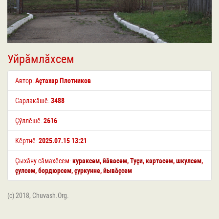
Уйрӑмлӑхсем
Автор:
Аҫтахар Плотников
Сарлакӑшӗ:
3488
Ҫӳллӗшӗ:
2616
Кӗртнӗ:
2025.07.15 13:21
Ҫыхӑну сӑмахӗсем:
кураксем
,
йӑвасем
,
Туҫи
,
картасем
,
шкулсем
,
ҫулсем
,
бордюрсем
,
ҫуркунне
,
йывӑҫсем
(c) 2018, Chuvash.Org.