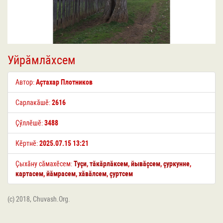
Уйрӑмлӑхсем
Автор:
Аҫтахар Плотников
Сарлакӑшӗ:
2616
Ҫӳллӗшӗ:
3488
Кӗртнӗ:
2025.07.15 13:21
Ҫыхӑну сӑмахӗсем:
Туҫи
,
тӑкӑрлӑксем
,
йывӑҫсем
,
ҫуркунне
,
картасем
,
йӑмрасем
,
хӑвӑлсем
,
ҫуртсем
(c) 2018, Chuvash.Org.