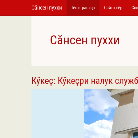
Сӑнсен пуххи
Тӗп страница
Сайта кӗр
Con
Сӑнсен пуххи
Кӳкеҫ
: Кӳкеҫри налук служ