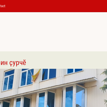
tact
бин ҫурчӗ