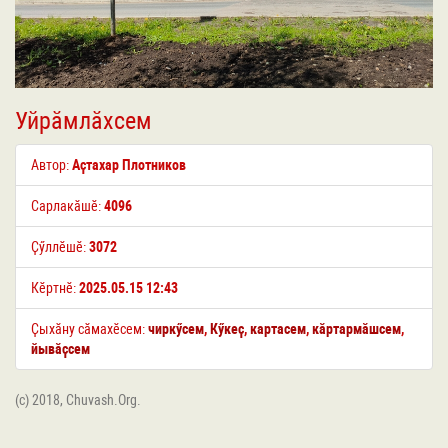
Уйрӑмлӑхсем
Автор:
Аҫтахар Плотников
Сарлакӑшӗ:
4096
Ҫӳллӗшӗ:
3072
Кӗртнӗ:
2025.05.15 12:43
Ҫыхӑну сӑмахӗсем:
чиркӳсем
,
Кӳкеҫ
,
картасем
,
кӑртармӑшсем
,
йывӑҫсем
(c) 2018, Chuvash.Org.