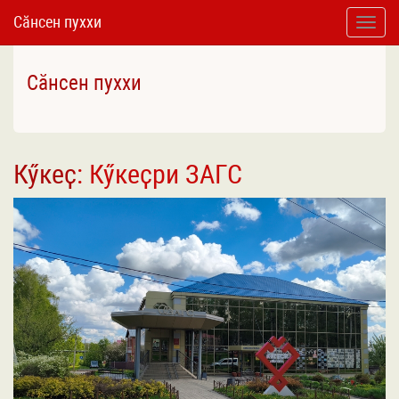
Сӑнсен пуххи
Toggle
naviga
Сӑнсен пуххи
Кӳкеҫ
: Кӳкеҫри ЗАГС