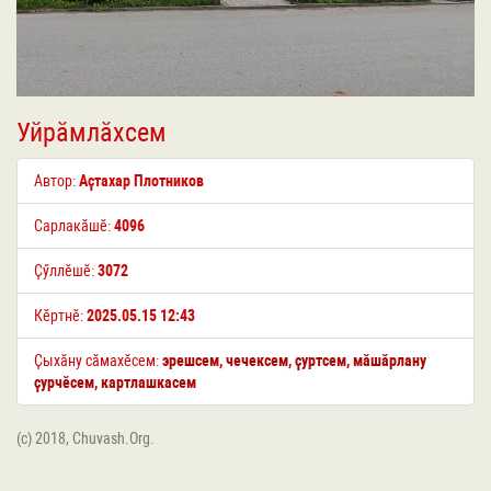
Уйрӑмлӑхсем
Автор:
Аҫтахар Плотников
Сарлакӑшӗ:
4096
Ҫӳллӗшӗ:
3072
Кӗртнӗ:
2025.05.15 12:43
Ҫыхӑну сӑмахӗсем:
эрешсем
,
чечексем
,
ҫуртсем
,
мӑшӑрлану
ҫурчӗсем
,
картлашкасем
(c) 2018, Chuvash.Org.