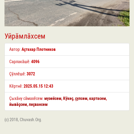
Уйрӑмлӑхсем
Автор:
Аҫтахар Плотников
Сарлакӑшӗ:
4096
Ҫӳллӗшӗ:
3072
Кӗртнӗ:
2025.05.15 12:43
Ҫыхӑну сӑмахӗсем:
музейсем
,
Кӳкеҫ
,
ҫулсем
,
картасем
,
йывӑҫсем
,
лиҫвансем
(c) 2018, Chuvash.Org.