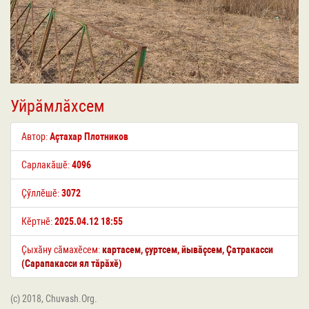
Уйрӑмлӑхсем
Автор:
Аҫтахар Плотников
Сарлакӑшӗ:
4096
Ҫӳллӗшӗ:
3072
Кӗртнӗ:
2025.04.12 18:55
Ҫыхӑну сӑмахӗсем:
картасем
,
ҫуртсем
,
йывӑҫсем
,
Ҫатракасси
(Сарапакасси ял тӑрӑхӗ)
(c) 2018, Chuvash.Org.