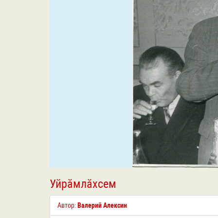
Уйрӑмлӑхсем
Автор:
Валерий Алексин