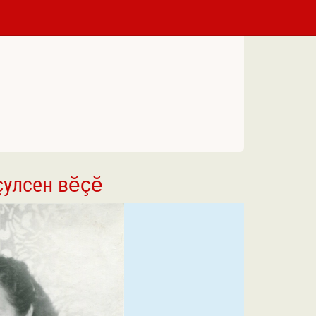
 çулсен вĕçĕ