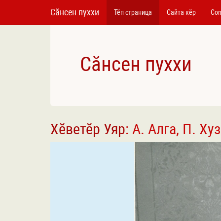
Сӑнсен пуххи
Тӗп страница
Сайта кӗр
Con
Сӑнсен пуххи
Хӗветӗр Уяр
: А. Алга, П. Х