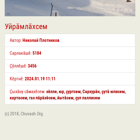
Уйрӑмлӑхсем
Автор:
Николай Плотников
Сарлакӑшӗ:
5184
Ҫӳллӗшӗ:
3456
Кӗртнӗ:
2024.01.19 11:11
Ҫыхӑну сӑмахӗсем:
хӗлле
,
юр
,
ҫуртсем
,
Сархурӑн
,
ҫутӑ юписем
,
картасем
,
газ пӑрӑхӗсем
,
йытӑсем
,
ҫул паллисем
(c) 2018, Chuvash.Org.