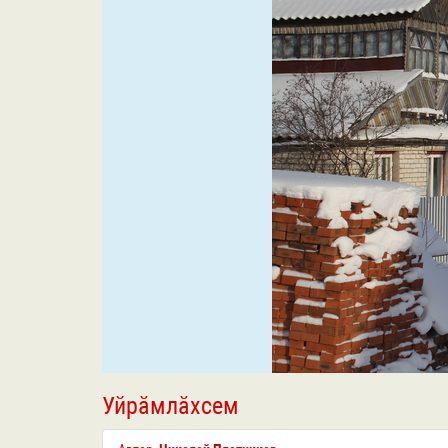
Уйрӑмлӑхсем