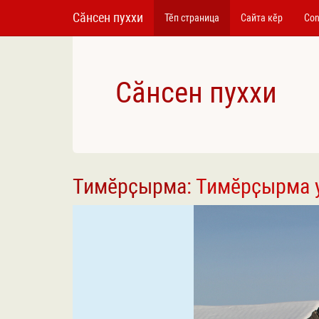
Сӑнсен пуххи
Тӗп страница
Сайта кӗр
Con
Сӑнсен пуххи
Тимӗрҫырма
: Тимӗрҫырма 