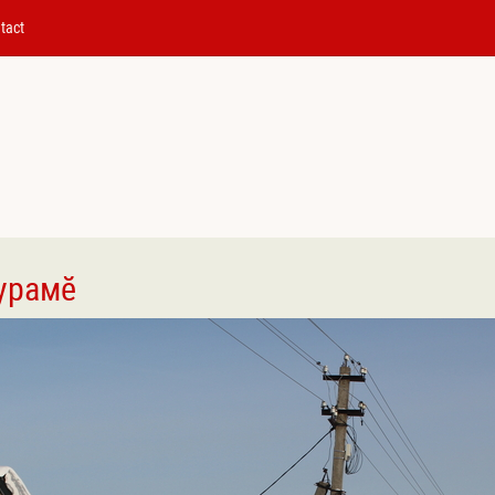
tact
урамӗ