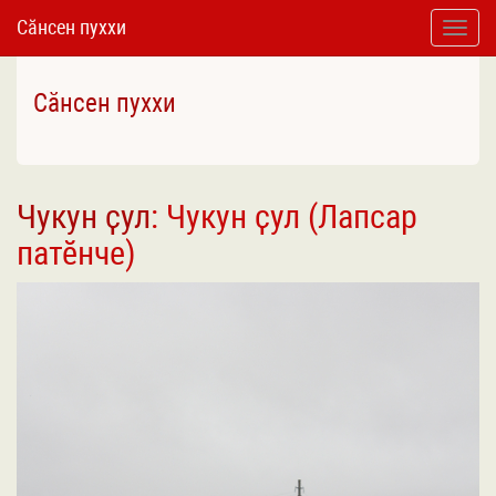
Сӑнсен пуххи
Toggle
naviga
Сӑнсен пуххи
Чукун ҫул
: Чукун ҫул (Лапсар
патӗнче)