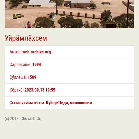
Уйрӑмлӑхсем
Автор:
web.archive.org
Сарлакӑшӗ:
1994
Ҫӳллӗшӗ:
1509
Кӗртнӗ:
2023.09.13 19:55
Ҫыхӑну сӑмахӗсем:
Кубер-Педи
,
машшинсем
(c) 2018, Chuvash.Org.