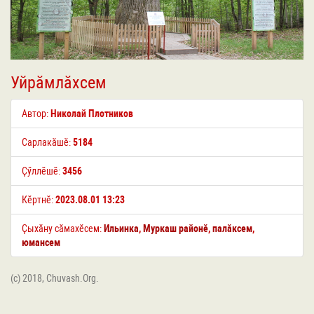
Уйрӑмлӑхсем
Автор:
Николай Плотников
Сарлакӑшӗ:
5184
Ҫӳллӗшӗ:
3456
Кӗртнӗ:
2023.08.01 13:23
Ҫыхӑну сӑмахӗсем:
Ильинка
,
Муркаш районӗ
,
палӑксем
,
юмансем
(c) 2018, Chuvash.Org.