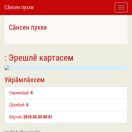
Сӑнсен пуххи
Toggle
naviga
Сӑнсен пуххи
: Эрешлӗ картасем
Уйрӑмлӑхсем
Сарлакӑшӗ:
0
Ҫӳллӗшӗ:
0
Кӗртнӗ:
2018.03.03 00:01