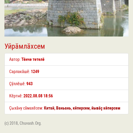
Уйрӑмлӑхсем
Автор:
Тӗнче тетелӗ
Сарлакӑшӗ:
1249
Ҫӳллӗшӗ:
943
Кӗртнӗ:
2022.08.08 18:56
Ҫыхӑну сӑмахӗсем:
Китай
,
Ваньань
,
кӗперсем
,
йывӑҫ кӗперсем
(c) 2018, Chuvash.Org.