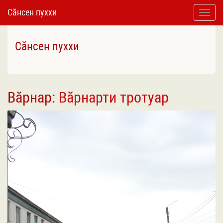
Сӑнсен пуххи
Toggle
naviga
Сӑнсен пуххи
Вӑрнар
: Вӑрнарти тротуар