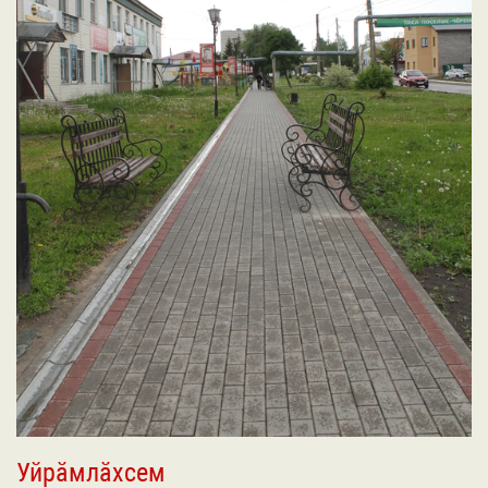
Уйрӑмлӑхсем