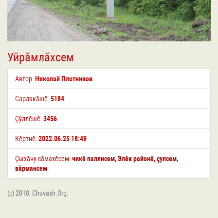
Уйрӑмлӑхсем
Автор:
Николай Плотников
Сарлакӑшӗ:
5184
Ҫӳллӗшӗ:
3456
Кӗртнӗ:
2022.06.25 18:49
Ҫыхӑну сӑмахӗсем:
чикӗ паллисем
,
Элӗк районӗ
,
ҫулсем
,
вӑрмансем
(c) 2018, Chuvash.Org.