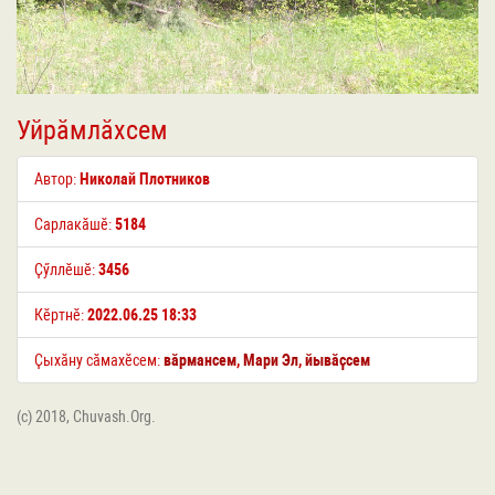
Уйрӑмлӑхсем
Автор:
Николай Плотников
Сарлакӑшӗ:
5184
Ҫӳллӗшӗ:
3456
Кӗртнӗ:
2022.06.25 18:33
Ҫыхӑну сӑмахӗсем:
вӑрмансем
,
Мари Эл
,
йывӑҫсем
(c) 2018, Chuvash.Org.