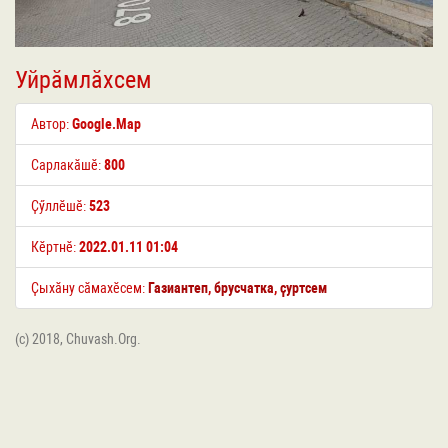
Уйрӑмлӑхсем
Автор:
Google.Map
Сарлакӑшӗ:
800
Ҫӳллӗшӗ:
523
Кӗртнӗ:
2022.01.11 01:04
Ҫыхӑну сӑмахӗсем:
Газиантеп
,
брусчатка
,
ҫуртсем
(c) 2018, Chuvash.Org.