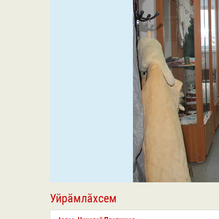
Уйрӑмлӑхсем