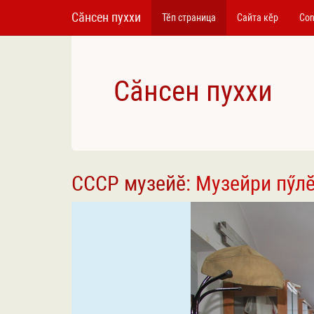
Сӑнсен пуххи
Тӗп страница
Сайта кӗр
Con
Сӑнсен пуххи
СССР музейӗ
: Музейри пӳл