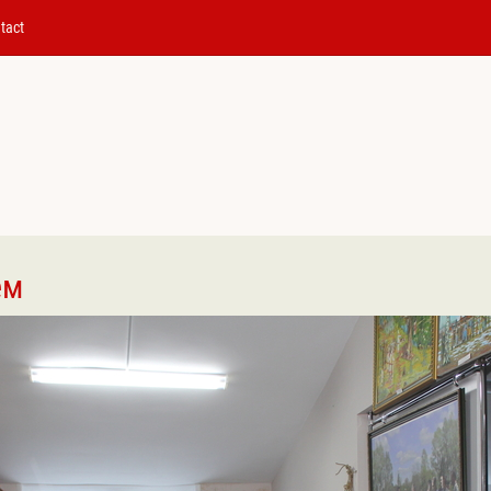
tact
ӗм