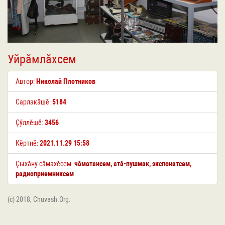
Уйрӑмлӑхсем
Автор:
Николай Плотников
Сарлакӑшӗ:
5184
Ҫӳллӗшӗ:
3456
Кӗртнӗ:
2021.11.29 15:58
Ҫыхӑну сӑмахӗсем:
чӑматансем
,
атӑ-пушмак
,
экспонатсем
,
радиоприемниксем
(c) 2018, Chuvash.Org.