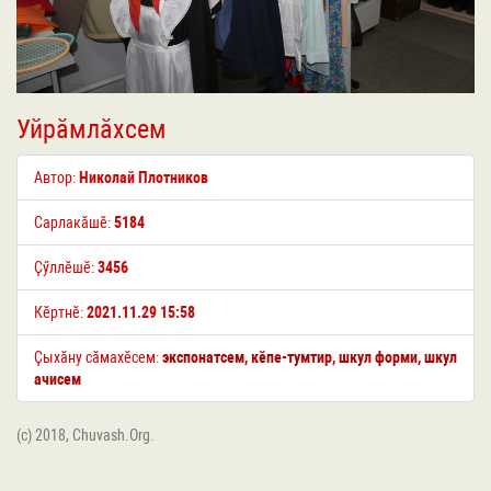
Уйрӑмлӑхсем
Автор:
Николай Плотников
Сарлакӑшӗ:
5184
Ҫӳллӗшӗ:
3456
Кӗртнӗ:
2021.11.29 15:58
Ҫыхӑну сӑмахӗсем:
экспонатсем
,
кӗпе-тумтир
,
шкул форми
,
шкул
ачисем
(c) 2018, Chuvash.Org.