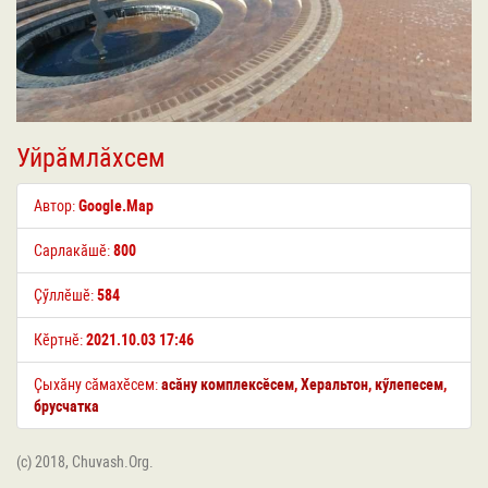
Уйрӑмлӑхсем
Автор:
Google.Map
Сарлакӑшӗ:
800
Ҫӳллӗшӗ:
584
Кӗртнӗ:
2021.10.03 17:46
Ҫыхӑну сӑмахӗсем:
асӑну комплексӗсем
,
Херальтон
,
кӳлепесем
,
брусчатка
(c) 2018, Chuvash.Org.