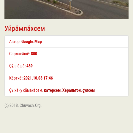
Уйрӑмлӑхсем
Автор:
Google.Map
Сарлакӑшӗ:
800
Ҫӳллӗшӗ:
489
Кӗртнӗ:
2021.10.03 17:46
Ҫыхӑну сӑмахӗсем:
катерсем
,
Херальтон
,
ҫулсем
(c) 2018, Chuvash.Org.