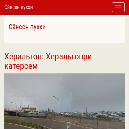
Сӑнсен пуххи
Toggle
naviga
Сӑнсен пуххи
Херальтон
: Херальтонри
катерсем