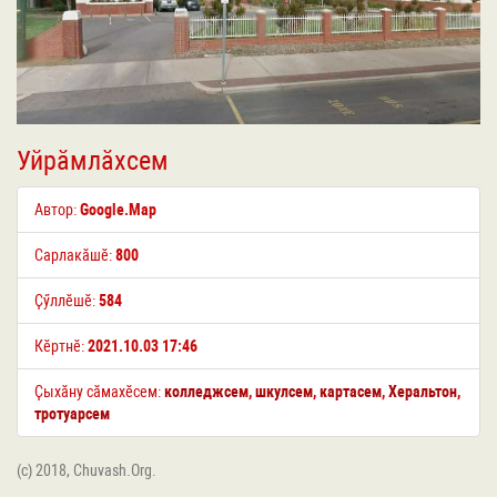
Уйрӑмлӑхсем
Автор:
Google.Map
Сарлакӑшӗ:
800
Ҫӳллӗшӗ:
584
Кӗртнӗ:
2021.10.03 17:46
Ҫыхӑну сӑмахӗсем:
колледжсем
,
шкулсем
,
картасем
,
Херальтон
,
тротуарсем
(c) 2018, Chuvash.Org.