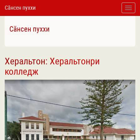
Сӑнсен пуххи
Toggle
naviga
Сӑнсен пуххи
Херальтон
: Херальтонри
колледж