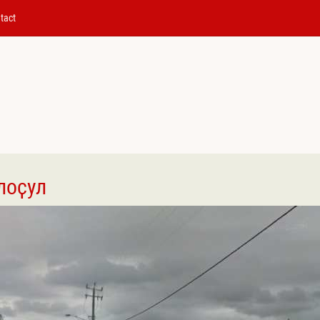
tact
лоҫул