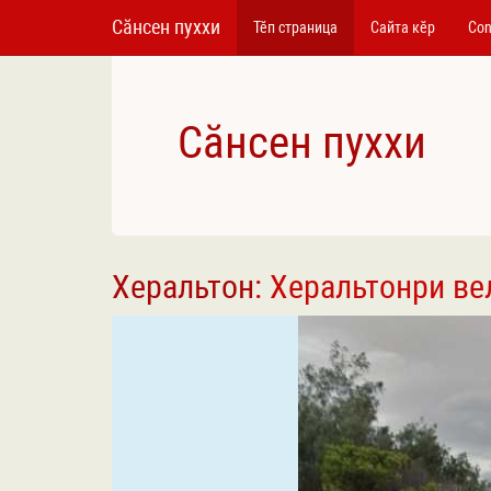
Сӑнсен пуххи
Тӗп страница
Сайта кӗр
Con
Сӑнсен пуххи
Херальтон
: Херальтонри ве