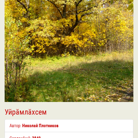
Уйрӑмлӑхсем
Автор:
Николай Плотников