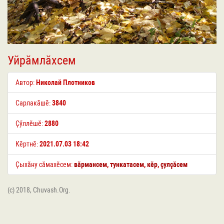
Уйрӑмлӑхсем
Автор:
Николай Плотников
Сарлакӑшӗ:
3840
Ҫӳллӗшӗ:
2880
Кӗртнӗ:
2021.07.03 18:42
Ҫыхӑну сӑмахӗсем:
вӑрмансем
,
тункатасем
,
кӗр
,
ҫулҫӑсем
(c) 2018, Chuvash.Org.