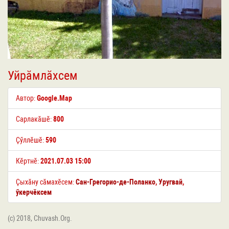
Уйрӑмлӑхсем
Автор:
Google.Map
Сарлакӑшӗ:
800
Ҫӳллӗшӗ:
590
Кӗртнӗ:
2021.07.03 15:00
Ҫыхӑну сӑмахӗсем:
Cан-Грегорио-де-Поланко
,
Уругвай
,
ӳкерчӗксем
(c) 2018, Chuvash.Org.