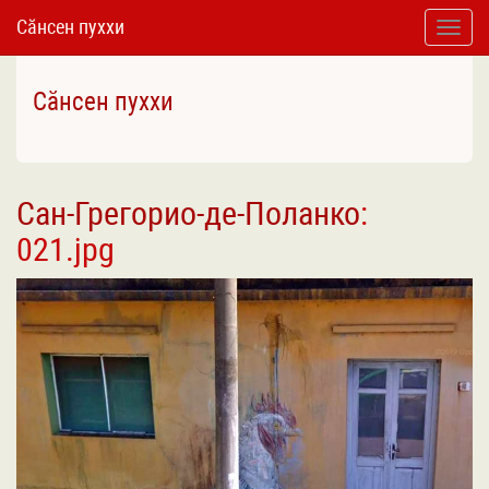
Сӑнсен пуххи
Toggle
naviga
Сӑнсен пуххи
Cан-Грегорио-де-Поланко
:
021.jpg