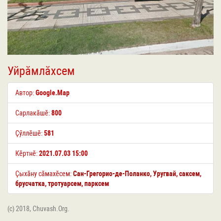
Уйрӑмлӑхсем
Автор:
Google.Map
Сарлакӑшӗ:
800
Ҫӳллӗшӗ:
581
Кӗртнӗ:
2021.07.03 15:00
Ҫыхӑну сӑмахӗсем:
Cан-Грегорио-де-Поланко
,
Уругвай
,
саксем
,
брусчатка
,
тротуарсем
,
парксем
(c) 2018, Chuvash.Org.