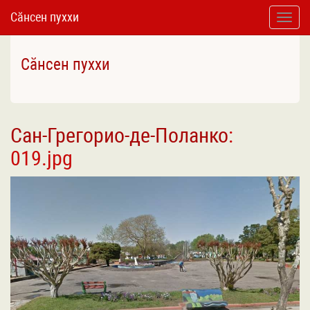
Сӑнсен пуххи
Toggle
naviga
Сӑнсен пуххи
Cан-Грегорио-де-Поланко
:
019.jpg