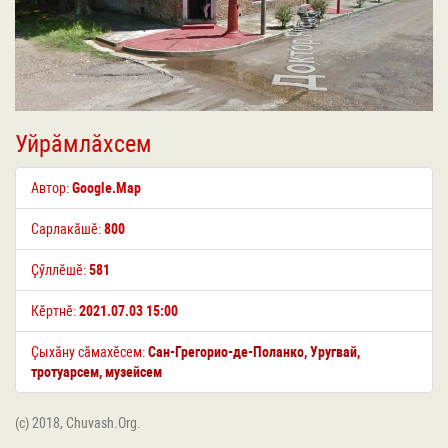
Уйрӑмлӑхсем
Автор:
Google.Map
Сарлакӑшӗ:
800
Ҫӳллӗшӗ:
581
Кӗртнӗ:
2021.07.03 15:00
Ҫыхӑну сӑмахӗсем:
Cан-Грегорио-де-Поланко
,
Уругвай
,
тротуарсем
,
музейсем
(c) 2018, Chuvash.Org.