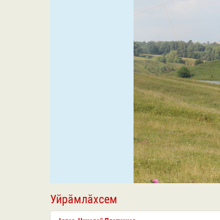
Уйрӑмлӑхсем