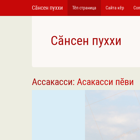
Сӑнсен пуххи
Тӗп страница
Сайта кӗр
Con
Сӑнсен пуххи
Ассакасси
: Асакасси пӗви