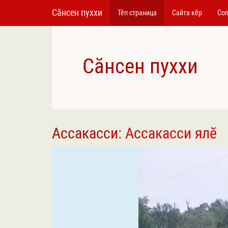
Сӑнсен пуххи
Тӗп страница
Сайта кӗр
Con
Сӑнсен пуххи
Ассакасси
: Ассакасси ялӗ