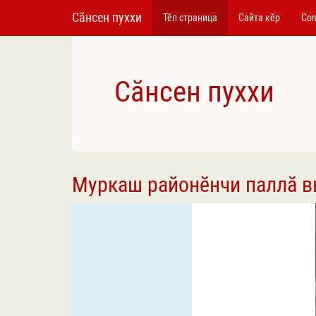
Сӑнсен пуххи
Тӗп страница
Сайта кӗр
Con
Сӑнсен пуххи
Муркаш районӗнчи паллӑ 