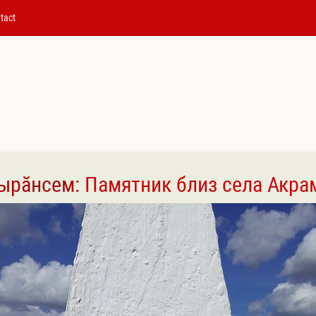
tact
вырӑнсем
: Памятник близ села Акра