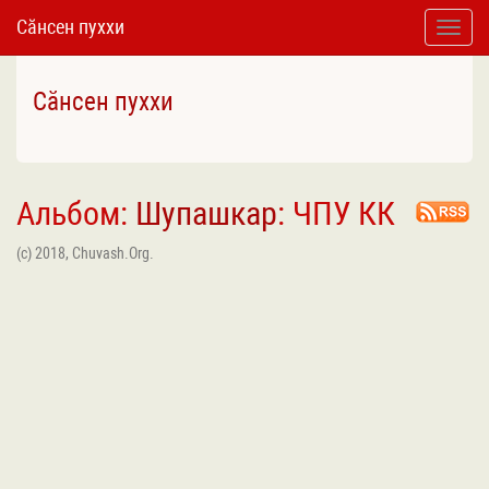
Сӑнсен пуххи
Toggle
naviga
Сӑнсен пуххи
Альбом:
Шупашкар
: ЧПУ КК
(c) 2018, Chuvash.Org.