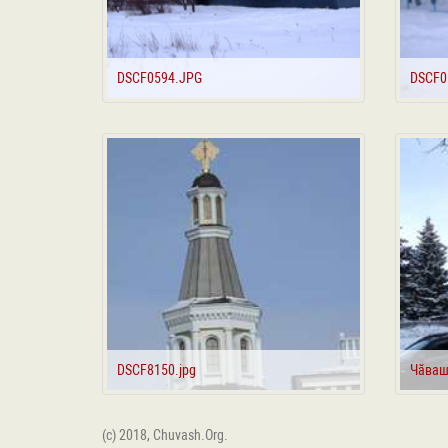
DSCF0594.JPG
DSCF0
DSCF8150.jpg
Чӑваш
(c) 2018, Chuvash.Org.