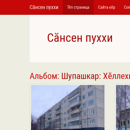
Сӑнсен пуххи
Тӗп страница
Сайта кӗр
Con
Сӑнсен пуххи
Альбом:
Шупашкар
: Хӗлле