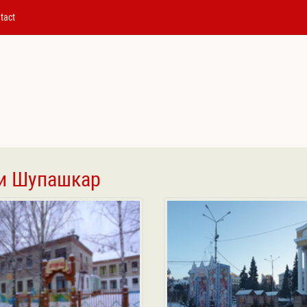
tact
хи Шупашкар