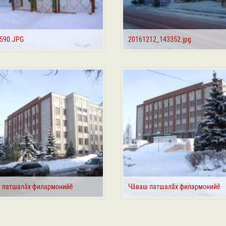
590.JPG
20161212_143352.jpg
 патшалӑх филармонийӗ
Чӑваш патшалӑх филармонийӗ