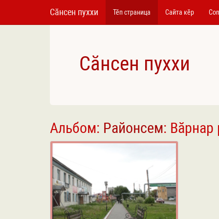
Сӑнсен пуххи
Тӗп страница
Сайта кӗр
Con
Сӑнсен пуххи
Альбом:
Районсем
: Вӑрнар