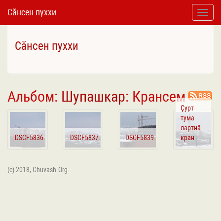
Сӑнсен пуххи
Toggle
naviga
Сӑнсен пуххи
Альбом:
Шупашкар
: Крансем
Ҫурт
тума
лартнӑ
DSCF5836.JPG
DSCF5837.JPG
DSCF5839.JPG
кран
(c) 2018, Chuvash.Org.