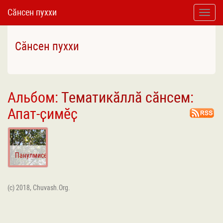
Сӑнсен пуххи
Toggle
naviga
Сӑнсен пуххи
Альбом:
Тематикӑллӑ сӑнсем
:
Апат-ҫимӗҫ
Панулмисем
(c) 2018, Chuvash.Org.